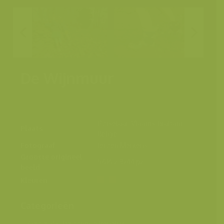
De Wijnmuur
Rotselaar, Vlaams-Brabant,
Plaats
België
Fotograaf
Jeroen Mentens
Grootte origineel
5616 x 3744 px.
beeld
Kleuren
Categorieën
Geografische zones
>
Benelux