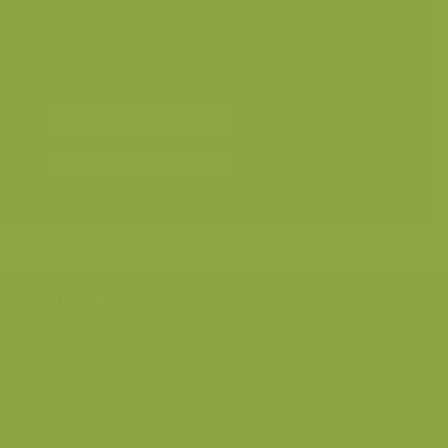
Geografische zones
>
Benelux
Mens en milieu
>
Landbouw
Mens en milieu
>
Natuurbeheer en bosbeheer
Bereken prijs en bestel
Toevoegen aan album
Hulp nodig?
Volg onze wilde
verhalen
BE: +32 (0) 475 966 129
Volg ons op onze
blog
of via
NL: +31 (0) 6 301 24 301
social media.
info@vildaphoto.net
FAQ
Contact