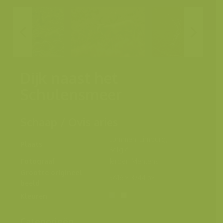
Dijk naast het
Schulensmeer
Schaap / Ovis aries
Lummen, Limburg,
Plaats
België
Fotograaf
Jeroen Mentens
Grootte origineel
5616 x 3744 px.
beeld
Kleuren
Categorieën