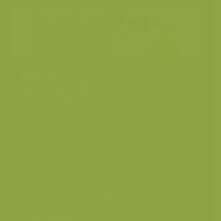
Fietsburg in het
Zennegat
Zennegat, Battel,
Plaats
Mechelen
Fotograaf
Yves Adams
Grootte origineel
7183 x 4794 px.
beeld
Kleuren
Categorieën