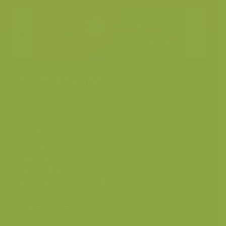
KBR polder
Kruibeke-Bazel-Rupelmonde,
Plaats
Scheldevallei
Fotograaf
Yves Adams
Grootte
7360 x 4912 px.
origineel beeld
Kleuren
Categorieën
Landschappen
>
Zoet water, rivieren, meren