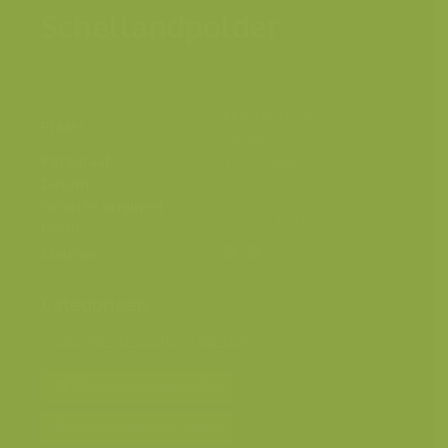
Schellandpolder
Notelaerdreef,
Plaats
Hingene
Fotograaf
Yves Adams
Datum
28 november 2014
Grootte origineel
4912 x 7360 px.
beeld
Kleuren
Categorieën
Geografische zones
>
Benelux
Bereken prijs en bestel
Toevoegen aan album