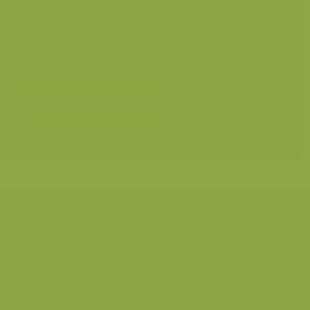
Categorieën
Geografische zones
>
Benelux
Landschappen
>
Moerassen, laagveen en hoogveen
Bereken prijs en bestel
Toevoegen aan album
Hulp nodig?
Volg onze wilde
verhalen
BE: +32 (0) 475 966 129
Volg ons op onze
blog
of via
NL: +31 (0) 6 301 24 301
social media.
info@vildaphoto.net
FAQ
Contact