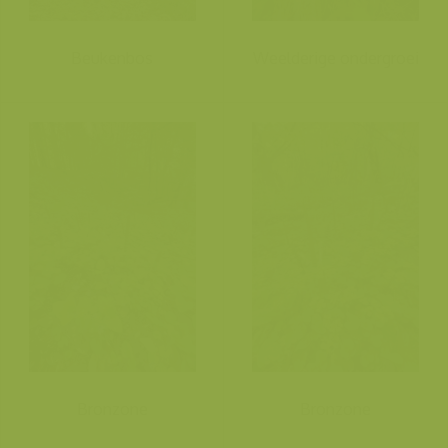
Beukenbos
Weelderige ondergroei
Bronzone
Bronzone