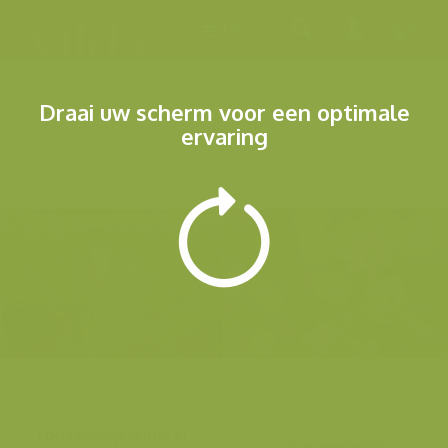
Menu
157.579 resultaten
Draai uw scherm voor een optimale
ervaring
Loos blaasjeskruid in
Bosanemoon