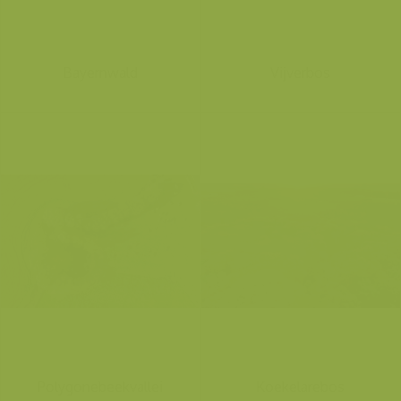
Bayernwald
Vijverbos
Polygonebeekvallei
Koekelarebos