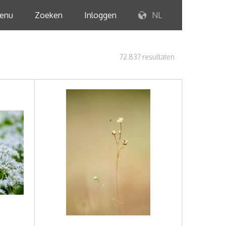
enu
Zoeken
Inloggen
NL
72.837 resultaten