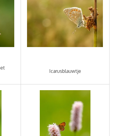
met
Icarusblauwtje