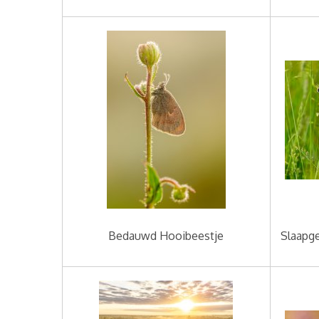
Bedauwd Hooibeestje
Slaapge