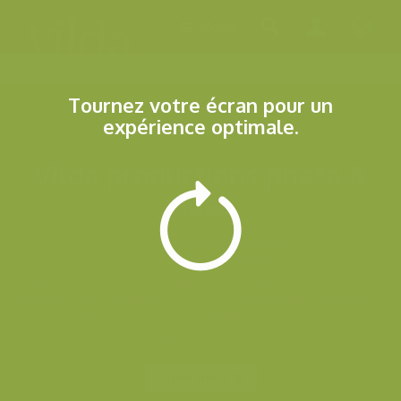
Menu
Tournez votre écran pour un
expérience optimale.
Vilda productions photo &
video
Il se peut que vous ne trouvez pas ce que vous cherchez ou,
encore pire, ce que vouz avez besoin. Parfois vous voulez
montrer une situation ou localité très spécifique. Pour nous, c'est
un défi de faire ces images dont vous avez besoin pour réaliser
votre objectif. Nos tarifs sont compétitifs donc vous n'auriez pas
des surprises.
Louez nous