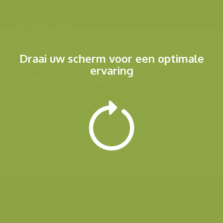
Menu
Dat is vreemd! We hebben de
Draai uw scherm voor een optimale
ervaring
gevraagde pagina niet gevonden.
Wellicht zijn de gevreesde
vildakabouters er weer mee aan de
haal. Onze excuses, overmacht dus!
Onze zoekfunctie kan u misschien
verder helpen.
Hulp nodig?
Volg onze wilde
verhalen
BE: +32 (0) 475 966 129
Volg ons op onze
blog
of via
NL: +31 (0) 6 301 24 301