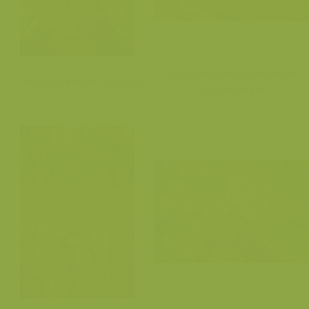
Goudvliesbundelzwammen
Honingzwammen op beuk
op beukenhout