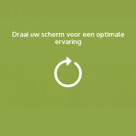
Menu
1.314 resultaten
Draai uw scherm voor een optimale
ervaring
Empusa pennata
Amethistzwammetjes