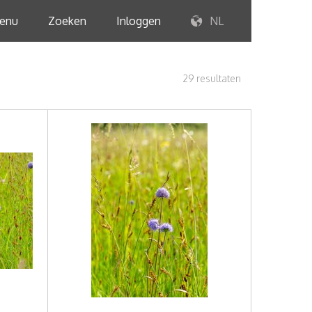
enu
Zoeken
Inloggen
NL
29 resultaten