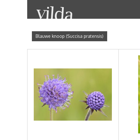
Blauwe knoop (Succisa pratensis)