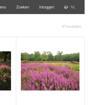
enu
Zoeken
Inloggen
NL
47 resultaten