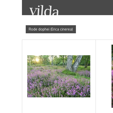
Rode dophei (Erica cinerea)