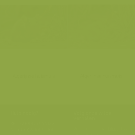
Algerijnse huismuis
Algerijnse huismuis
Hulp nodig?
Volg onze wilde
verhalen
BE: +32 (0) 475 966 129
Volg ons op onze
blog
of via
NL: +31 (0) 6 301 24 301
social media.