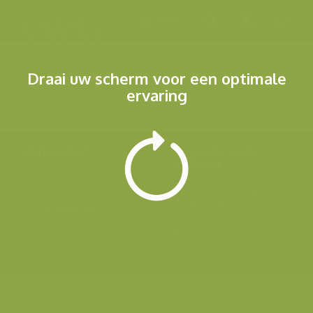
Menu
0 resultaten
Draai uw scherm voor een optimale
ervaring
Hulp nodig?
Volg onze wilde
verhalen
BE: +32 (0) 475 966 129
Volg ons op onze
blog
of via
NL: +31 (0) 6 301 24 301
social media.
info@vildaphoto.net
FAQ
Contact