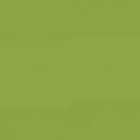
De salp Pegea
Zeeduivel
confoederata