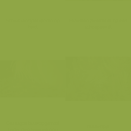
Schaatsenrijdersporen op
Fluwelen zwemkrab op een
kwel
scheepswrak
Gezaagde bultkopgarnaal
Blauwtipje
onder diepzeeanemoon