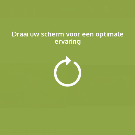
Menu
13.105 resultaten
Draai uw scherm voor een optimale
ervaring
Loos blaasjeskruid in
Springende Hazelmuis