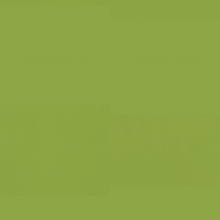
Pauwkokerwormveld
Gehoornde slijmvis