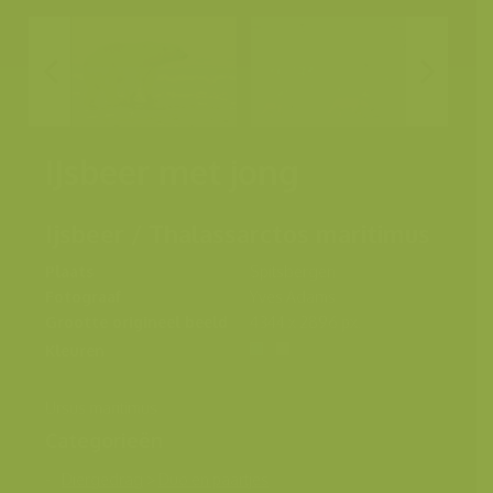
IJsbeer met jong
Ijsbeer / Thalassarctos maritimus
Plaats
Spitsbergen
Fotograaf
Yves Adams
Grootte origineel beeld
4344 x 2896 px.
Kleuren
Ursus maritimus
Categorieën
Diergedrag
>
Duo en paartjes