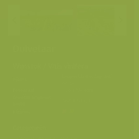
Duivelaar
Wijnstok / Vitis vinifera
Leuven, Vlaams-Brabant,
Plaats
België
Fotograaf
Jeroen Mentens
Grootte origineel
5616 x 3744 px.
beeld
Kleuren
Categorieën
Geografische zones
>
Benelux