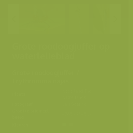
Grote roodoogjuffer op
waterlelieblad
Grote roodoogjuffer /
Erythromma najas
Nederland, The
Plaats
Netherlands
Fotograaf
Lars Soerink
Grootte origineel
4288 x 2848 px.
beeld
Kleuren