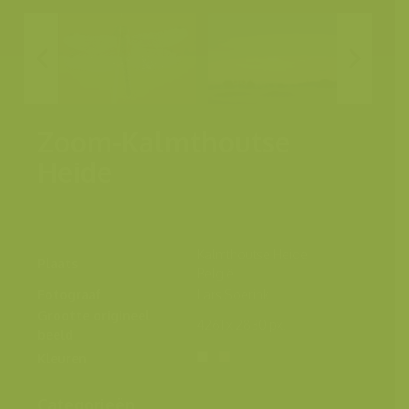
Zoom-Kalmthoutse
Heide
Kalmthoutse Heide,
Plaats
België
Fotograaf
Lars Soerink
Grootte origineel
4261 x 2830 px.
beeld
Kleuren
Categorieën