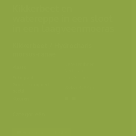
Kikkerbeet en
watereppe in een sloot
in een laagveenmoeras
Kikkerbeet / Hydrocharis
morsus-ranae
De Weerribben,
Plaats
Nederland
Fotograaf
Lars Soerink
Grootte origineel
2848 x 4288 px.
beeld
Kleuren
Categorieën
Bereken prijs en bestel