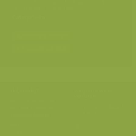
Groot aantal doorschijnende zakpijpen op de pijler van
de Zeelandbrug, Oosterschelde
Categorieën
Bereken prijs en bestel
Toevoegen aan album
Hulp nodig?
Volg onze wilde
verhalen
BE: +32 (0) 475 966 129
Volg ons op onze
blog
of via
NL: +31 (0) 6 301 24 301
social media.
info@vildaphoto.net
FAQ
Contact