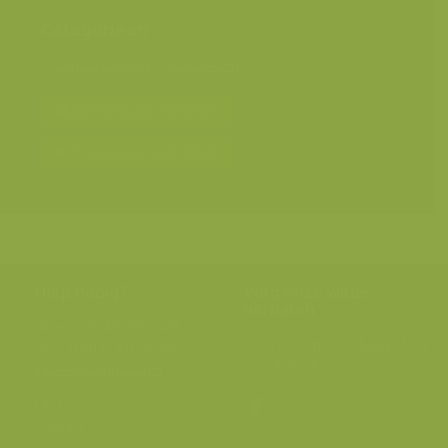
Categorieën
Landschappen
>
Graslanden
Bereken prijs en bestel
Toevoegen aan album
Hulp nodig?
Volg onze wilde
verhalen
BE: +32 (0) 475 966 129
Volg ons op onze
blog
of via
NL: +31 (0) 6 301 24 301
social media.
info@vildaphoto.net
FAQ
Contact