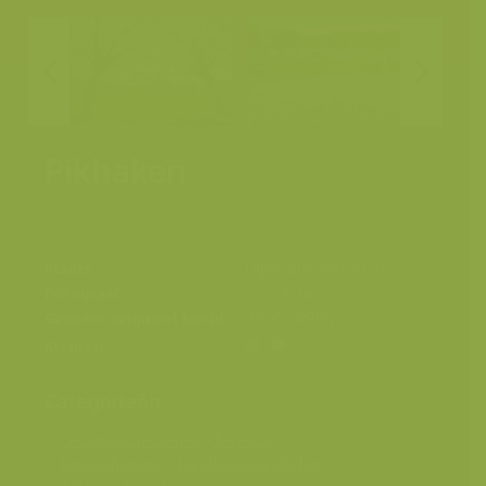
Pikhaken
Plaats
Dijlevallei, Rijmenam
Fotograaf
Yves Adams
Grootte origineel beeld
7360 x 4912 px.
Kleuren
Categorieën
Geografische zones
>
Benelux
Landschappen
>
Landbouwlandschap
Seizoensbeelden
>
Zomer