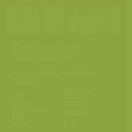
Natuurreservaat
Zammelsbroek
Grote wederik / Lysimachia
vulgaris
Zammel, Grote
Plaats
Netevallei
Fotograaf
Yves Adams
Grootte origineel
7360 x 4912 px.
beeld
Kleuren