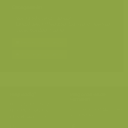
Categorieën
Geografische zones
>
Benelux
Landschappen
>
Moerassen, laagveen en hoogveen
Seizoensbeelden
>
Zomer
Bereken prijs en bestel
Toevoegen aan album
Hulp nodig?
Volg onze wilde
verhalen
BE: +32 (0) 475 966 129
Volg ons op onze
blog
of via
NL: +31 (0) 6 301 24 301
social media.
info@vildaphoto.net
FAQ