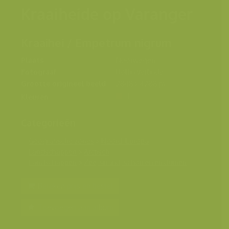
Kraaiheide op Varanger
Kraaihei / Empetrum nigrum
Plaats
Noorwegen
Fotograaf
Rollin Verlinde
Grootte origineel beeld
2848 x 4288 px.
Kleuren
Categorieën
Geografische zones
>
Noord-Europa
Landschappen
>
Arctisch
Landschappen
>
Zee, strand, schorren en duinen
Bereken prijs en bestel
Toevoegen aan album