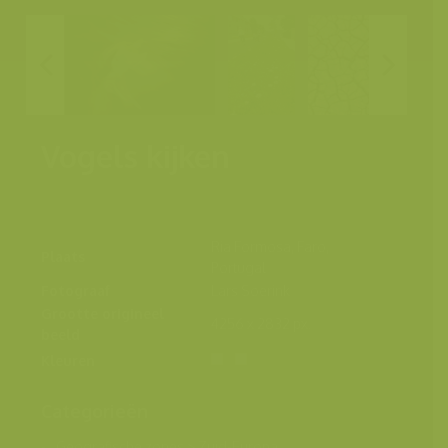
Vogels kijken
Ria Formosa, Faro,
Plaats
Portugal
Fotograaf
Lars Soerink
Grootte origineel
4256 x 2832 px.
beeld
Kleuren
Categorieën
Geografische zones
>
Zuid-Europa