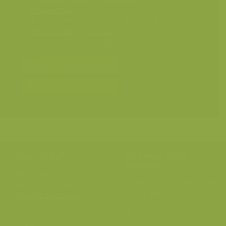
Mens en milieu
Mens en milieu
>
Educatie en onderzoek
Mens en milieu
>
Recreatie
Seizoensbeelden
>
Herfst
Bereken prijs en bestel
Toevoegen aan album
Hulp nodig?
Volg onze wilde
verhalen
BE: +32 (0) 475 966 129
Volg ons op onze
blog
of via
NL: +31 (0) 6 301 24 301
social media.
info@vildaphoto.net
FAQ
Contact