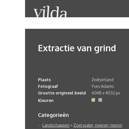
Extractie van grind
Plaats
Zwitserland
Fotograaf
Yves Adams
Grootte origineel beeld
6048 x 4032 px.
Kleuren
Categorieën
Landschappen
>
Zoet water, rivieren, meren