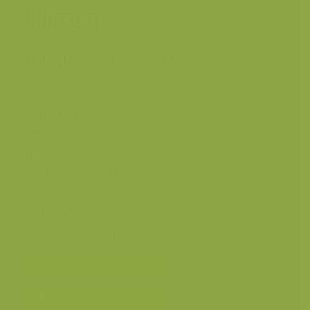
Fijnspar
Fijnspar / Picea abies
Nationale Plantentuin, Meise,
Plaats
Vlaams-Brabant, België
Fotograaf
Jeroen Mentens
Grootte
origineel
2326 x 3500 px.
beeld
Kleuren
Categorieën
Geografische zones
>
Benelux
Bereken prijs en bestel
Toevoegen aan album