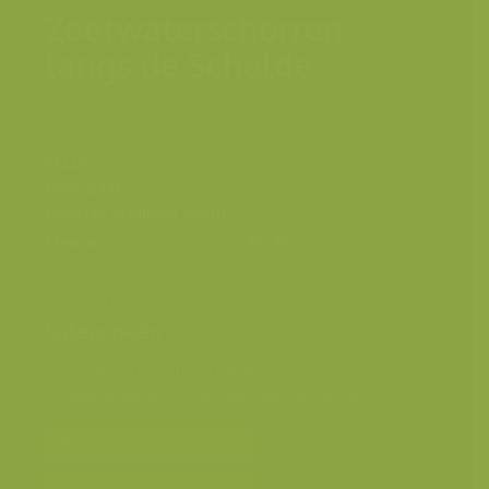
Zoetwaterschorren
langs de Schelde
Plaats
Bornem
Fotograaf
Yves Adams
Grootte origineel beeld
4032 x 6048 px.
Kleuren
Stort van Weert
Categorieën
Geografische zones
>
Benelux
Landschappen
>
Zoet water, rivieren, meren
Bereken prijs en bestel
Toevoegen aan album