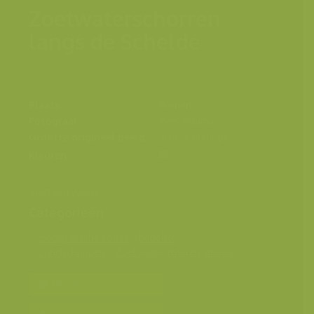
Zoetwaterschorren
langs de Schelde
Plaats
Bornem
Fotograaf
Yves Adams
Grootte origineel beeld
4032 x 6048 px.
Kleuren
Stort van Weert
Categorieën
Geografische zones
>
Benelux
Landschappen
>
Zoet water, rivieren, meren
Bereken prijs en bestel
Toevoegen aan album