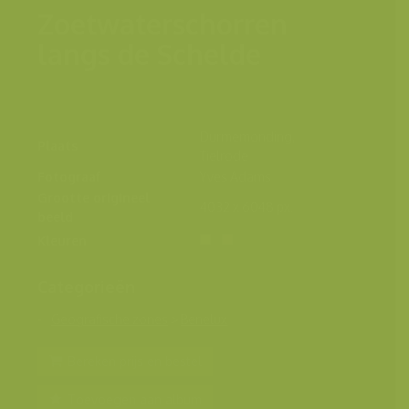
Zoetwaterschorren
langs de Schelde
Durmemonding,
Plaats
Tielrode
Fotograaf
Yves Adams
Grootte origineel
4032 x 6048 px.
beeld
Kleuren
Categorieën
Geografische zones
>
Benelux
Bereken prijs en bestel
Toevoegen aan album