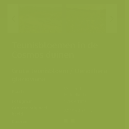
Teunisbloemen in de
Cosmos duinen
Grote teunisbloem / Oenothera
glazioviana
Westende,
Plaats
Middelkerke
Fotograaf
Yves Adams
Grootte origineel
6048 x 4032 px.
beeld
Kleuren