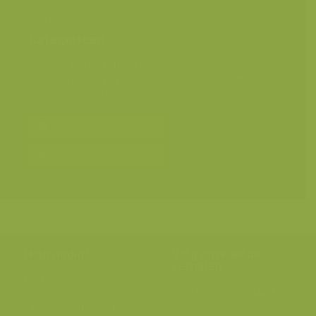
Sint-Laureinsduinen
Categorieën
Geografische zones
>
Benelux
Landschappen
>
Zee, strand, schorren en duinen
Seizoensbeelden
>
Zomer
Bereken prijs en bestel
Toevoegen aan album
Hulp nodig?
Volg onze wilde
verhalen
BE: +32 (0) 475 966 129
Volg ons op onze
blog
of via
NL: +31 (0) 6 301 24 301
social media.
info@vildaphoto.net