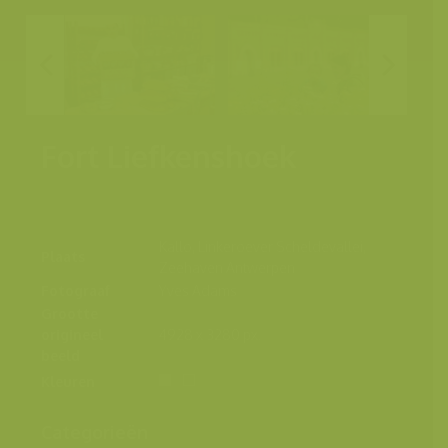
Fort Liefkenshoek
Kallo, Linkeroever Scheldevallei,
Plaats
Zeehaven Antwerpen
Fotograaf
Yves Adams
Grootte
origineel
4928 x 3280 px.
beeld
Kleuren
Categorieën