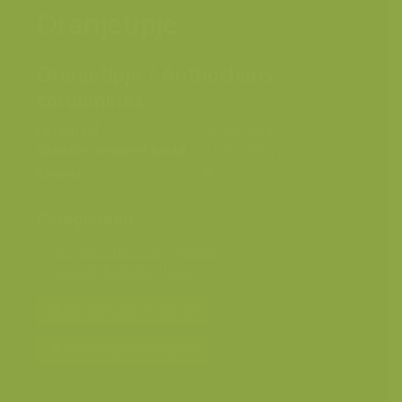
Oranjetipje
Oranjetipje / Anthocharis
cardamines
Fotograaf
Jeroen Mentens
Grootte origineel beeld
3328 x 4992 px.
Kleuren
Categorieën
Geografische zones
>
Benelux
Seizoensbeelden
>
Lente
Bereken prijs en bestel
Toevoegen aan album