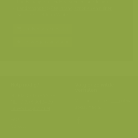
Landschappen
>
Heide, vennen en landduinen
Landschappen
>
Zee, strand, schorren en duinen
Seizoensbeelden
>
Winter
Bereken prijs en bestel
Toevoegen aan album
Hulp nodig?
Volg onze wilde
verhalen
BE: +32 (0) 475 966 129
Volg ons op onze
blog
of via
NL: +31 (0) 6 301 24 301
social media.
info@vildaphoto.net
FAQ
Contact