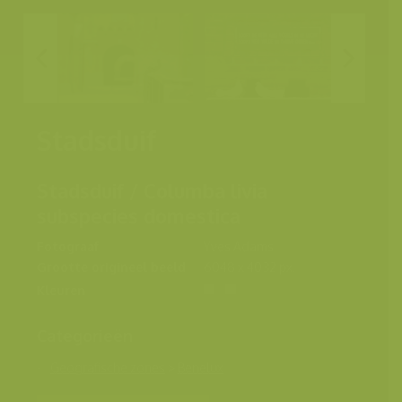
Stadsduif
Stadsduif / Columba livia
subspecies domestica
Fotograaf
Yves Adams
Grootte origineel beeld
6048 x 4032 px.
Kleuren
Categorieën
Geografische zones
>
Benelux