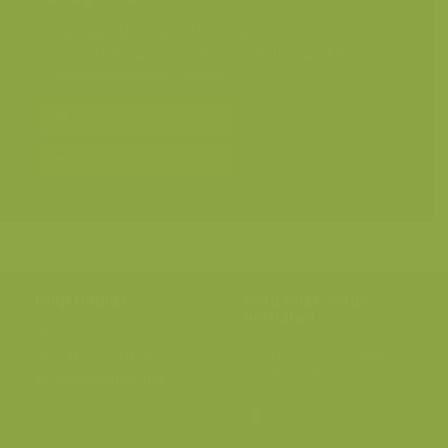
Geografische zones
>
Benelux
Landschappen
>
Zee, strand, schorren en duinen
Seizoensbeelden
>
Winter
Bereken prijs en bestel
Toevoegen aan album
Hulp nodig?
Volg onze wilde
verhalen
BE: +32 (0) 475 966 129
Volg ons op onze
blog
of via
NL: +31 (0) 6 301 24 301
social media.
info@vildaphoto.net
FAQ
Contact