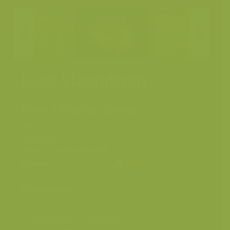
Laag-Vlaanderen
Peen / Daucus carota
Plaats
Leievallei, Menen
Fotograaf
Yves Adams
Grootte origineel beeld
6048 x 4032 px.
Kleuren
Categorieën
Geografische zones
>
Benelux
Landschappen
>
Graslanden
Seizoensbeelden
>
Zomer