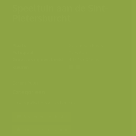
Speeltuin aan de Sint-
Pietersburcht
Plaats
Schans van Puurs
Fotograaf
Yves Adams
Grootte origineel beeld
4032 x 6048 px.
Kleuren
Schans Puurs
Categorieën
Geografische zones
>
Benelux
Bereken prijs en bestel
Toevoegen aan album