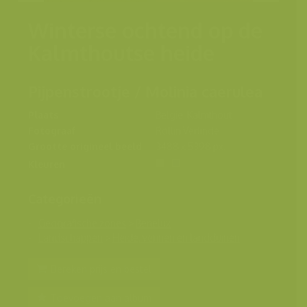
Winterse ochtend op de
Kalmthoutse heide
Pijpenstrootje / Molinia caerulea
Plaats
België, Kalmthout
Fotograaf
Rollin Verlinde
Grootte origineel beeld
3488 x 5398 px.
Kleuren
Categorieën
Geografische zones
>
Benelux
Landschappen
>
Heide, vennen en landduinen
Bereken prijs en bestel
Toevoegen aan album