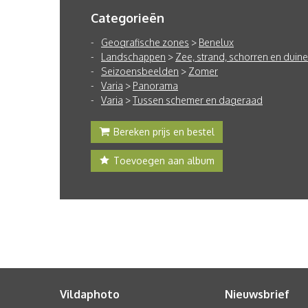
Categorieën
Geografische zones
>
Benelux
Landschappen
>
Zee, strand, schorren en duin
Seizoensbeelden
>
Zomer
Varia
>
Panorama
Varia
>
Tussen schemer en dageraad
Bereken prijs en bestel
Toevoegen aan album
Vildaphoto
Nieuwsbrief