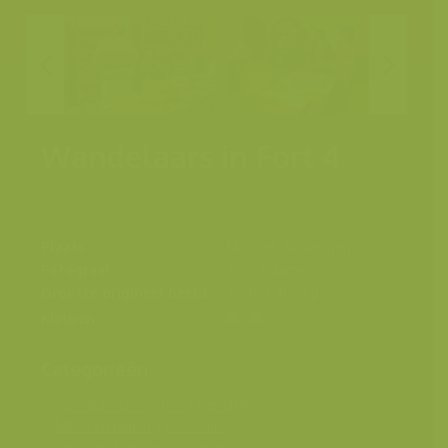
Wandelaars in Fort 4
Plaats
Mortsel, Antwerpen
Fotograaf
Yves Adams
Grootte origineel beeld
6048 x 4032 px.
Kleuren
Categorieën
Geografische zones
>
Benelux
Mens en milieu
>
Recreatie
Seizoensbeelden
>
Zomer