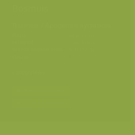
Bosmuis
Bosmuis / Apodemus sylvaticus
Plaats
België, Herne
Fotograaf
Rollin Verlinde
Grootte origineel beeld
2832 x 4256 px.
Kleuren
Categorieën
Bereken prijs en bestel
Toevoegen aan album