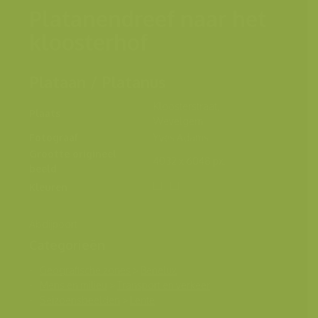
Platanendreef naar het
kloosterhof
Plataan / Platanus
Kloosterstraat,
Plaats
Wevelgem
Fotograaf
Yves Adams
Grootte origineel
4032 x 6048 px.
beeld
Kleuren
Abdijpoort
Categorieën
Geografische zones
>
Benelux
Mens en milieu
>
Transport en verkeer
Seizoensbeelden
>
Lente