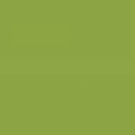
Geografische zones
>
Benelux
Seizoensbeelden
>
Lente
Bereken prijs en bestel
Toevoegen aan album
Hulp nodig?
Volg onze wilde
verhalen
BE: +32 (0) 475 966 129
Volg ons op onze
blog
of via
NL: +31 (0) 6 301 24 301
social media.
info@vildaphoto.net
FAQ
Contact