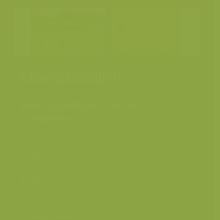
Moerasandijvie
Moerasandijvie / Senecio
congestus
Reigersbos, Opstalvallei,
Plaats
Berendrecht
Fotograaf
Yves Adams
Grootte origineel
6048 x 4032 px.
beeld
Kleuren
Categorieën