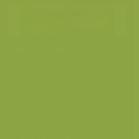
Groot Schoor
Plaats
Kastel
Fotograaf
Yves Adams
Grootte origineel beeld
6048 x 4032 px.
Kleuren
Categorieën
Geografische zones
>
Benelux
Landschappen
>
Bossen
Landschappen
>
Zoet water, rivieren, meren