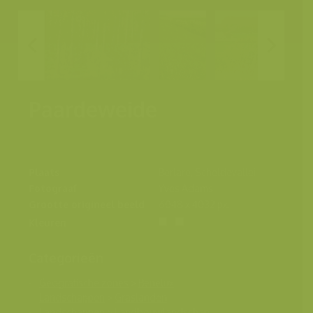
Paardeweide
Plaats
Berlare, Scheldevallei
Fotograaf
Yves Adams
Grootte origineel beeld
6048 x 4032 px.
Kleuren
Categorieën
Geografische zones
>
Benelux
Landschappen
>
Graslanden
Landschappen
>
Landbouwlandschap