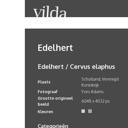
Edelhert
Edelhert / Cervus elaphus
Schotland, Verenigd
Plaats
Koninkrijk
Fotograaf
Yves Adams
Grootte origineel
6048 x 4032 px.
beeld
Kleuren
Categorieën