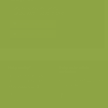
Geografische zones
>
Benelux
Landschappen
>
Steden en tuinen
Bereken prijs en bestel
Toevoegen aan album
Hulp nodig?
Volg onze wilde
verhalen
BE: +32 (0) 475 966 129
Volg ons op onze
blog
of via
NL: +31 (0) 6 301 24 301
social media.
info@vildaphoto.net
FAQ
Contact